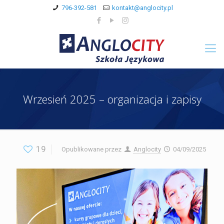
796-392-581
kontakt@anglocity.pl
Wrzesień 2025 – organizacja i zapisy
19
Opublikowane przez
Anglocity
04/09/2025