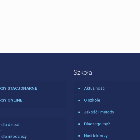
Szkoła
RSY STACJONARNE
Aktualności
RSY ONLINE
O szkole
Jakość i metody
Dlaczego my?
 dla dzieci
Nasi lektorzy
 dla młodzieży