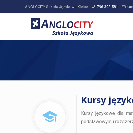
ANGLOCITY Szkoła Językowa Kielce
796-392-581
kon
Kursy języ
Kursy językowe dla ma
podstawowym i rozszerzo