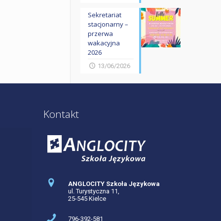
Sekretariat
stacjonarny –
przerwa
wakacyjna
2026
13/06/2026
Kontakt
ANGLOCITY Szkoła Językowa
ul. Turystyczna 11,
25-545 Kielce
796-392-581