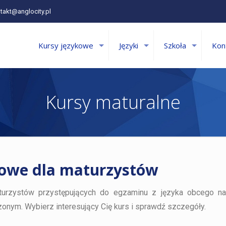
takt@anglocity.pl
Kursy językowe
Języki
Szkoła
Kon
Kursy maturalne
kowe dla maturzystów
turzystów przystępujących do egzaminu z języka obcego n
nym. Wybierz interesujący Cię kurs i sprawdź szczegóły.