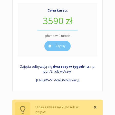
Cena kursu:
3590 zł
płatne w 9 ratach
Zapisy
Zajęcia odbywają się
dwa razy w tygodniu
, np.
pon/śr lub wt/czw.
JUNIORS-ST-60x60-2x60-ang
U nas zawsze max. 8 osób w
grupie!