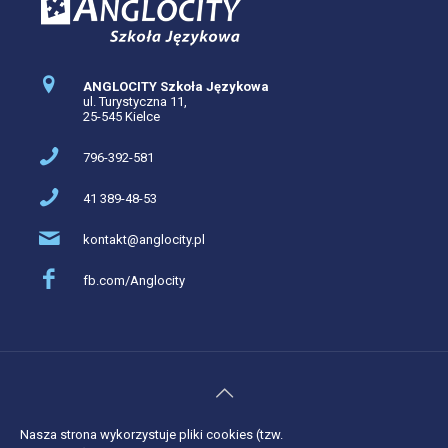
ANGLOCITY Szkoła Językowa
ul. Turystyczna 11,
25-545 Kielce
796-392-581
41 389-48-53
kontakt@anglocity.pl
fb.com/Anglocity
Nasza strona wykorzystuje pliki cookies (tzw.
Wszelkie kopiowanie zabronione. Copyright © 2007-2026