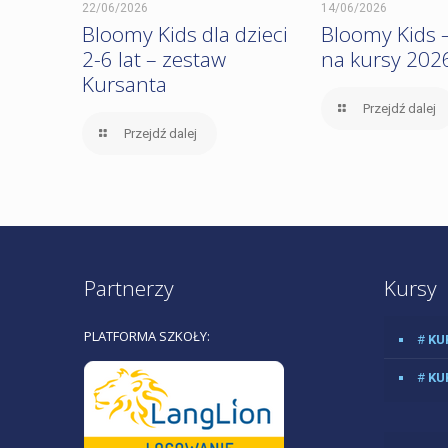
22/06/2026
14/06/2026
Bloomy Kids dla dzieci
Bloomy Kids –
2-6 lat – zestaw
na kursy 202
Kursanta
Przejdź dalej
Przejdź dalej
Partnerzy
Kursy
PLATFORMA SZKOŁY:
#
KU
#
KU