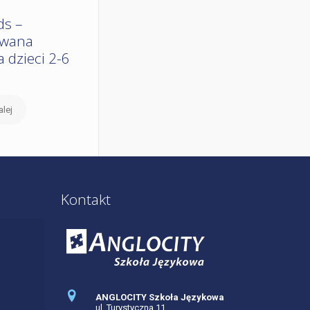
ds –
owana
 dzieci 2-6
alej
Kontakt
ANGLOCITY Szkoła Językowa
ul. Turystyczna 11,