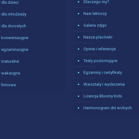
Dlaczego my?
 dla dzieci
Nasi lektorzy
 dla młodzieży
Galeria zdjęć
 dla dorosłych
Nasze placówki
y konwersacyjne
Opinie i referencje
y egzaminacyjne
Testy poziomujące
 maturalne
Egzaminy i certyfikaty
y wakacyjne
Warsztaty i wydarzenia
y firmowe
Licencja Bloomy Kids
Harmonogram dni wolnych