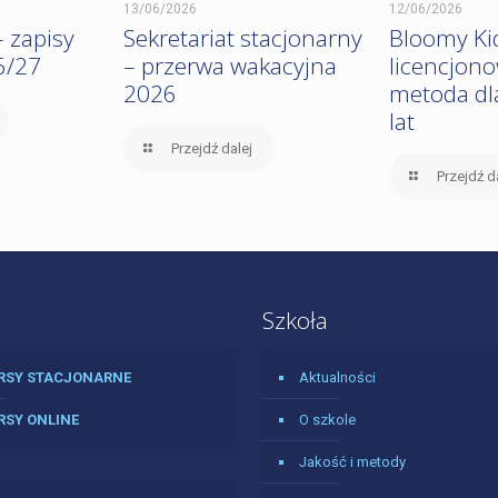
13/06/2026
12/06/2026
 zapisy
Sekretariat stacjonarny
Bloomy Ki
6/27
– przerwa wakacyjna
licencjon
2026
metoda dla
lat
Przejdź dalej
Przejdź d
Szkoła
RSY STACJONARNE
Aktualności
RSY ONLINE
O szkole
Jakość i metody