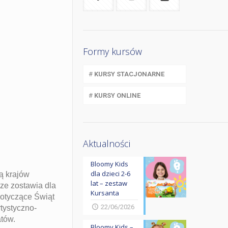
Formy kursów
#
KURSY STACJONARNE
#
KURSY ONLINE
Aktualności
Bloomy Kids
dla dzieci 2-6
ą krajów
lat – zestaw
sze zostawia dla
Kursanta
dotyczące Świąt
22/06/2026
tystyczno-
tów.
Bloomy Kids –