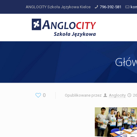
ANGLOCITY Szkoła Językowa Kielce
796-392-581
kon
Głów
0
Opublikowane przez
Anglocity
2