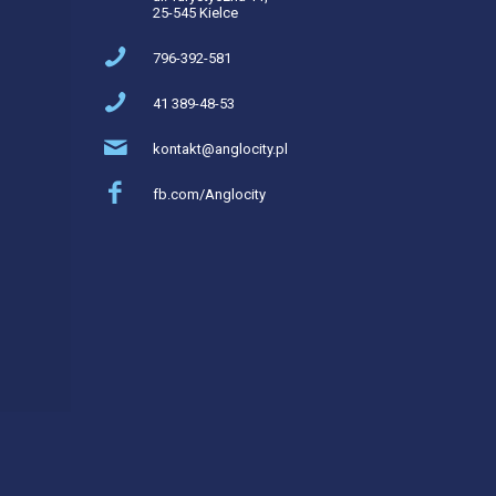
25-545 Kielce
796-392-581
41 389-48-53
kontakt@anglocity.pl
fb.com/Anglocity